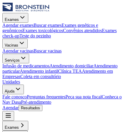
Exames
Agendar exames
Buscar exames
Exames genéticos e
genômicos
Exames toxicológicos
Convênios atendidos
Exames
check-up
Teste do pezinho
Vacinas
Agendar vacinas
Buscar vacinas
Serviços
Infusão de medicamentos
Atendimento domiciliar
Atendimento
particular
Atendimento infantil
Clínica TEA
Atendimento em
Empresas
Coleta em consultório
Unidades
Ajuda
Fale conosco
Perguntas frequentes
Peça sua nota fiscal
Conheça o
Nav Dasa
Pré-atendimento
Agendar
Resultados
Exames