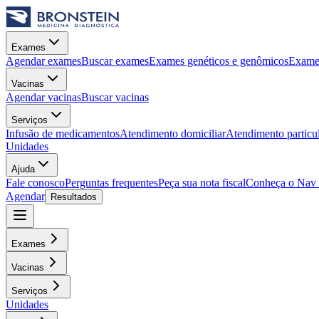
Exames
Agendar exames
Buscar exames
Exames genéticos e genômicos
Exames
Vacinas
Agendar vacinas
Buscar vacinas
Serviços
Infusão de medicamentos
Atendimento domiciliar
Atendimento particu
Unidades
Ajuda
Fale conosco
Perguntas frequentes
Peça sua nota fiscal
Conheça o Nav
Agendar
Resultados
Exames
Vacinas
Serviços
Unidades