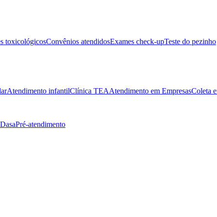
 toxicológicos
Convênios atendidos
Exames check-up
Teste do pezinho
lar
Atendimento infantil
Clínica TEA
Atendimento em Empresas
Coleta e
 Dasa
Pré-atendimento