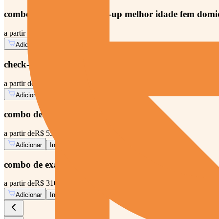
combo exames para check-up melhor idade fem domic
a partir de
R$ 299,00
Adicionar
Informações
check-up doenças sexualmente transmissíveis
a partir de
R$ 109,00
Adicionar
Informações
combo de exames - pre concepção
a partir de
R$ 550,00
Adicionar
Informações
combo de exames - diabetes controle anual
a partir de
R$ 310,00
Adicionar
Informações