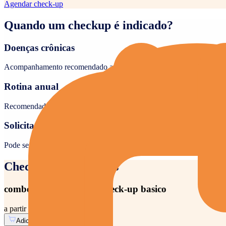
Agendar check-up
Quando um checkup é indicado?
Doenças crônicas
Acompanhamento recomendado a cada 6 meses
Rotina anual
Recomendado para pessoas saudáveis ou com fatores de risco
Solicitação médica
Pode ser solicitado para avaliação, prevenção e monitoramento
Check-ups disponíveis
combo de exames para check-up basico
a partir de
R$ 79,00
Adicionar
Informações