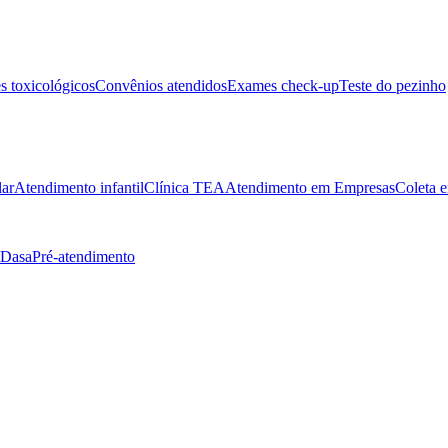
 toxicológicos
Convênios atendidos
Exames check-up
Teste do pezinho
lar
Atendimento infantil
Clínica TEA
Atendimento em Empresas
Coleta e
 Dasa
Pré-atendimento