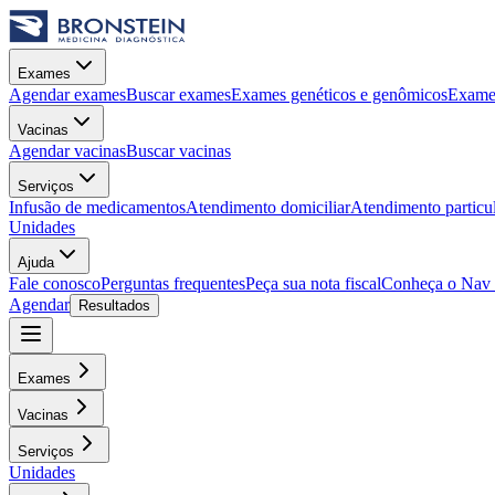
Exames
Agendar exames
Buscar exames
Exames genéticos e genômicos
Exames
Vacinas
Agendar vacinas
Buscar vacinas
Serviços
Infusão de medicamentos
Atendimento domiciliar
Atendimento particu
Unidades
Ajuda
Fale conosco
Perguntas frequentes
Peça sua nota fiscal
Conheça o Nav
Agendar
Resultados
Exames
Vacinas
Serviços
Unidades