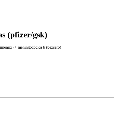
s (pfizer/gsk)
imenrix) + meningocócica b (bexsero)