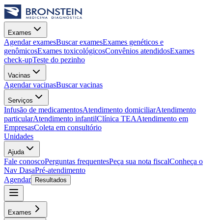
Exames
Agendar exames
Buscar exames
Exames genéticos e
genômicos
Exames toxicológicos
Convênios atendidos
Exames
check-up
Teste do pezinho
Vacinas
Agendar vacinas
Buscar vacinas
Serviços
Infusão de medicamentos
Atendimento domiciliar
Atendimento
particular
Atendimento infantil
Clínica TEA
Atendimento em
Empresas
Coleta em consultório
Unidades
Ajuda
Fale conosco
Perguntas frequentes
Peça sua nota fiscal
Conheça o
Nav Dasa
Pré-atendimento
Agendar
Resultados
Exames