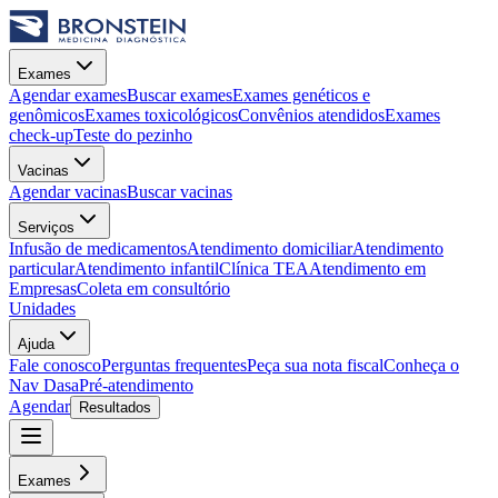
Exames
Agendar exames
Buscar exames
Exames genéticos e
genômicos
Exames toxicológicos
Convênios atendidos
Exames
check-up
Teste do pezinho
Vacinas
Agendar vacinas
Buscar vacinas
Serviços
Infusão de medicamentos
Atendimento domiciliar
Atendimento
particular
Atendimento infantil
Clínica TEA
Atendimento em
Empresas
Coleta em consultório
Unidades
Ajuda
Fale conosco
Perguntas frequentes
Peça sua nota fiscal
Conheça o
Nav Dasa
Pré-atendimento
Agendar
Resultados
Exames