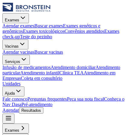
Exames
Agendar exames
Buscar exames
Exames genéticos e
genômicos
Exames toxicológicos
Convênios atendidos
Exames
check-up
Teste do pezinho
Vacinas
Agendar vacinas
Buscar vacinas
Serviços
Infusão de medicamentos
Atendimento domiciliar
Atendimento
particular
Atendimento infantil
Clínica TEA
Atendimento em
Empresas
Coleta em consultório
Unidades
Ajuda
Fale conosco
Perguntas frequentes
Peça sua nota fiscal
Conheça o
Nav Dasa
Pré-atendimento
Agendar
Resultados
Exames