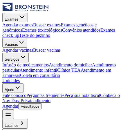
Exames
Agendar exames
Buscar exames
Exames genéticos e
genômicos
Exames toxicológicos
Convênios atendidos
Exames
check-up
Teste do pezinho
Vacinas
Agendar vacinas
Buscar vacinas
Serviços
Infusão de medicamentos
Atendimento domiciliar
Atendimento
particular
Atendimento infantil
Clínica TEA
Atendimento em
Empresas
Coleta em consultório
Unidades
Ajuda
Fale conosco
Perguntas frequentes
Peça sua nota fiscal
Conheça o
Nav Dasa
Pré-atendimento
Agendar
Resultados
Exames