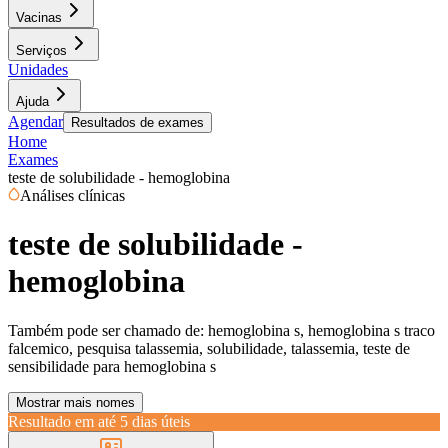
Vacinas
Serviços
Unidades
Ajuda
Agendar
Resultados de exames
Home
Exames
teste de solubilidade - hemoglobina
Análises clínicas
teste de solubilidade -
hemoglobina
Também pode ser chamado de:
hemoglobina s, hemoglobina s traco
falcemico, pesquisa talassemia, solubilidade, talassemia, teste de
sensibilidade para hemoglobina s
Mostrar mais nomes
Resultado em até
5 dias úteis