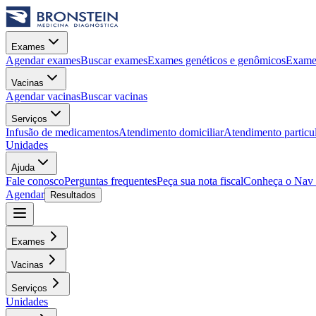
Exames
Agendar exames
Buscar exames
Exames genéticos e genômicos
Exames
Vacinas
Agendar vacinas
Buscar vacinas
Serviços
Infusão de medicamentos
Atendimento domiciliar
Atendimento particu
Unidades
Ajuda
Fale conosco
Perguntas frequentes
Peça sua nota fiscal
Conheça o Nav
Agendar
Resultados
Exames
Vacinas
Serviços
Unidades