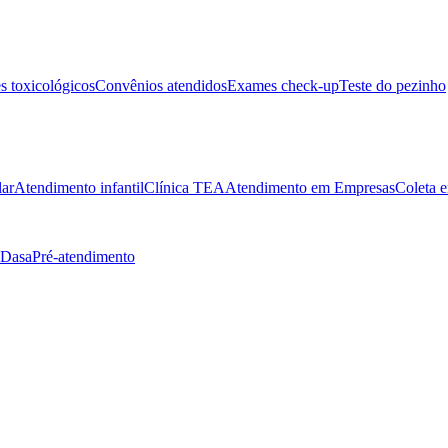
 toxicológicos
Convênios atendidos
Exames check-up
Teste do pezinho
lar
Atendimento infantil
Clínica TEA
Atendimento em Empresas
Coleta e
 Dasa
Pré-atendimento