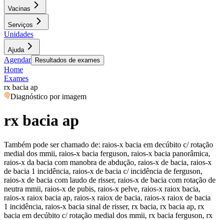
Vacinas
Serviços
Unidades
Ajuda
Agendar
Resultados de exames
Home
Exames
rx bacia ap
Diagnóstico por imagem
rx bacia ap
Também pode ser chamado de:
raios-x bacia em decúbito c/ rotação
medial dos mmii, raios-x bacia ferguson, raios-x bacia panorâmica,
raios-x da bacia com manobra de abdução, raios-x de bacia, raios-x
de bacia 1 incidência, raios-x de bacia c/ incidência de ferguson,
raios-x de bacia com laudo de risser, raios-x de bacia com rotação de
neutra mmii, raios-x de pubis, raios-x pelve, raios-x raiox bacia,
raios-x raiox bacia ap, raios-x raiox de bacia, raios-x raiox de bacia
1 incidência, raios-x bacia sinal de risser, rx bacia, rx bacia ap, rx
bacia em decúbito c/ rotação medial dos mmii, rx bacia ferguson, rx