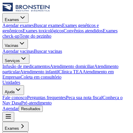
Exames
Agendar exames
Buscar exames
Exames genéticos e
genômicos
Exames toxicológicos
Convênios atendidos
Exames
check-up
Teste do pezinho
Vacinas
Agendar vacinas
Buscar vacinas
Serviços
Infusão de medicamentos
Atendimento domiciliar
Atendimento
particular
Atendimento infantil
Clínica TEA
Atendimento em
Empresas
Coleta em consultório
Unidades
Ajuda
Fale conosco
Perguntas frequentes
Peça sua nota fiscal
Conheça o
Nav Dasa
Pré-atendimento
Agendar
Resultados
Exames