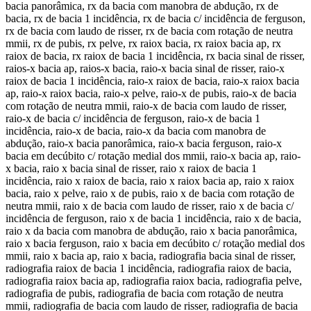
bacia panorâmica, rx da bacia com manobra de abdução, rx de
bacia, rx de bacia 1 incidência, rx de bacia c/ incidência de ferguson,
rx de bacia com laudo de risser, rx de bacia com rotação de neutra
mmii, rx de pubis, rx pelve, rx raiox bacia, rx raiox bacia ap, rx
raiox de bacia, rx raiox de bacia 1 incidência, rx bacia sinal de risser,
raios-x bacia ap, raios-x bacia, raio-x bacia sinal de risser, raio-x
raiox de bacia 1 incidência, raio-x raiox de bacia, raio-x raiox bacia
ap, raio-x raiox bacia, raio-x pelve, raio-x de pubis, raio-x de bacia
com rotação de neutra mmii, raio-x de bacia com laudo de risser,
raio-x de bacia c/ incidência de ferguson, raio-x de bacia 1
incidência, raio-x de bacia, raio-x da bacia com manobra de
abdução, raio-x bacia panorâmica, raio-x bacia ferguson, raio-x
bacia em decúbito c/ rotação medial dos mmii, raio-x bacia ap, raio-
x bacia, raio x bacia sinal de risser, raio x raiox de bacia 1
incidência, raio x raiox de bacia, raio x raiox bacia ap, raio x raiox
bacia, raio x pelve, raio x de pubis, raio x de bacia com rotação de
neutra mmii, raio x de bacia com laudo de risser, raio x de bacia c/
incidência de ferguson, raio x de bacia 1 incidência, raio x de bacia,
raio x da bacia com manobra de abdução, raio x bacia panorâmica,
raio x bacia ferguson, raio x bacia em decúbito c/ rotação medial dos
mmii, raio x bacia ap, raio x bacia, radiografia bacia sinal de risser,
radiografia raiox de bacia 1 incidência, radiografia raiox de bacia,
radiografia raiox bacia ap, radiografia raiox bacia, radiografia pelve,
radiografia de pubis, radiografia de bacia com rotação de neutra
mmii, radiografia de bacia com laudo de risser, radiografia de bacia