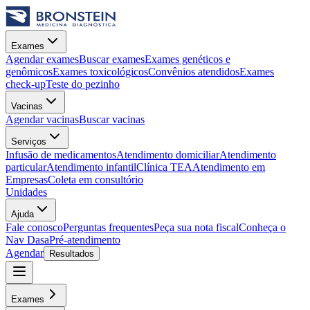
Exames
Agendar exames
Buscar exames
Exames genéticos e
genômicos
Exames toxicológicos
Convênios atendidos
Exames
check-up
Teste do pezinho
Vacinas
Agendar vacinas
Buscar vacinas
Serviços
Infusão de medicamentos
Atendimento domiciliar
Atendimento
particular
Atendimento infantil
Clínica TEA
Atendimento em
Empresas
Coleta em consultório
Unidades
Ajuda
Fale conosco
Perguntas frequentes
Peça sua nota fiscal
Conheça o
Nav Dasa
Pré-atendimento
Agendar
Resultados
Exames