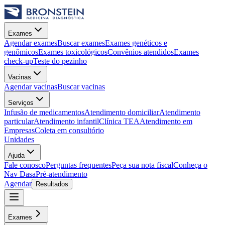
Exames
Agendar exames
Buscar exames
Exames genéticos e
genômicos
Exames toxicológicos
Convênios atendidos
Exames
check-up
Teste do pezinho
Vacinas
Agendar vacinas
Buscar vacinas
Serviços
Infusão de medicamentos
Atendimento domiciliar
Atendimento
particular
Atendimento infantil
Clínica TEA
Atendimento em
Empresas
Coleta em consultório
Unidades
Ajuda
Fale conosco
Perguntas frequentes
Peça sua nota fiscal
Conheça o
Nav Dasa
Pré-atendimento
Agendar
Resultados
Exames