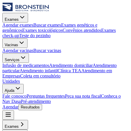
Exames
Agendar exames
Buscar exames
Exames genéticos e
genômicos
Exames toxicológicos
Convênios atendidos
Exames
check-up
Teste do pezinho
Vacinas
Agendar vacinas
Buscar vacinas
Serviços
Infusão de medicamentos
Atendimento domiciliar
Atendimento
particular
Atendimento infantil
Clínica TEA
Atendimento em
Empresas
Coleta em consultório
Unidades
Ajuda
Fale conosco
Perguntas frequentes
Peça sua nota fiscal
Conheça o
Nav Dasa
Pré-atendimento
Agendar
Resultados
Exames