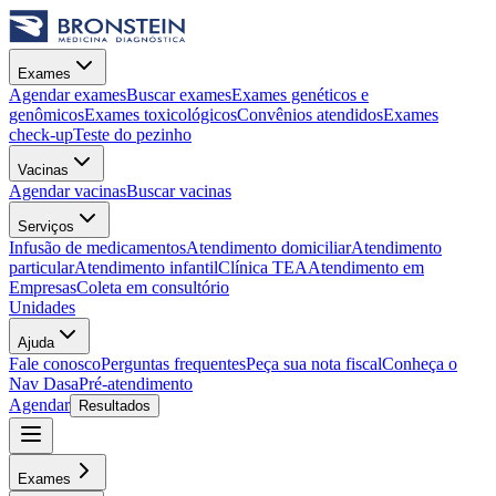
Exames
Agendar exames
Buscar exames
Exames genéticos e
genômicos
Exames toxicológicos
Convênios atendidos
Exames
check-up
Teste do pezinho
Vacinas
Agendar vacinas
Buscar vacinas
Serviços
Infusão de medicamentos
Atendimento domiciliar
Atendimento
particular
Atendimento infantil
Clínica TEA
Atendimento em
Empresas
Coleta em consultório
Unidades
Ajuda
Fale conosco
Perguntas frequentes
Peça sua nota fiscal
Conheça o
Nav Dasa
Pré-atendimento
Agendar
Resultados
Exames