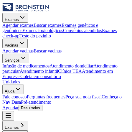
Exames
Agendar exames
Buscar exames
Exames genéticos e
genômicos
Exames toxicológicos
Convênios atendidos
Exames
check-up
Teste do pezinho
Vacinas
Agendar vacinas
Buscar vacinas
Serviços
Infusão de medicamentos
Atendimento domiciliar
Atendimento
particular
Atendimento infantil
Clínica TEA
Atendimento em
Empresas
Coleta em consultório
Unidades
Ajuda
Fale conosco
Perguntas frequentes
Peça sua nota fiscal
Conheça o
Nav Dasa
Pré-atendimento
Agendar
Resultados
Exames