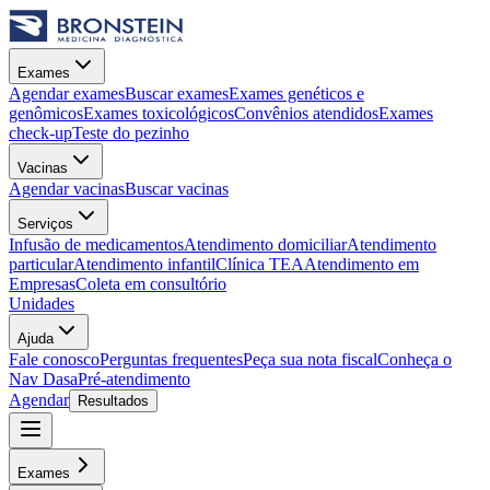
Exames
Agendar exames
Buscar exames
Exames genéticos e
genômicos
Exames toxicológicos
Convênios atendidos
Exames
check-up
Teste do pezinho
Vacinas
Agendar vacinas
Buscar vacinas
Serviços
Infusão de medicamentos
Atendimento domiciliar
Atendimento
particular
Atendimento infantil
Clínica TEA
Atendimento em
Empresas
Coleta em consultório
Unidades
Ajuda
Fale conosco
Perguntas frequentes
Peça sua nota fiscal
Conheça o
Nav Dasa
Pré-atendimento
Agendar
Resultados
Exames