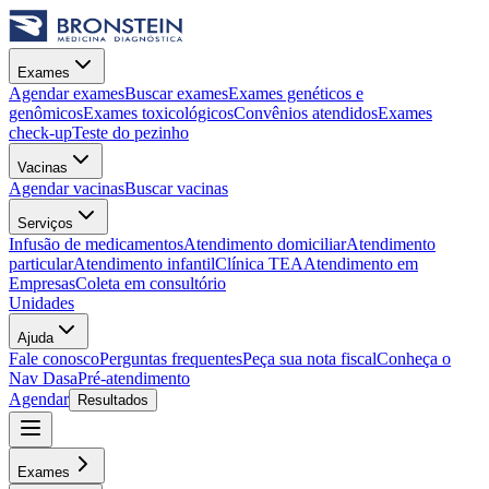
Exames
Agendar exames
Buscar exames
Exames genéticos e
genômicos
Exames toxicológicos
Convênios atendidos
Exames
check-up
Teste do pezinho
Vacinas
Agendar vacinas
Buscar vacinas
Serviços
Infusão de medicamentos
Atendimento domiciliar
Atendimento
particular
Atendimento infantil
Clínica TEA
Atendimento em
Empresas
Coleta em consultório
Unidades
Ajuda
Fale conosco
Perguntas frequentes
Peça sua nota fiscal
Conheça o
Nav Dasa
Pré-atendimento
Agendar
Resultados
Exames