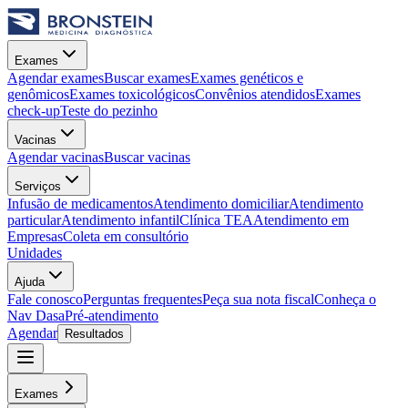
Exames
Agendar exames
Buscar exames
Exames genéticos e
genômicos
Exames toxicológicos
Convênios atendidos
Exames
check-up
Teste do pezinho
Vacinas
Agendar vacinas
Buscar vacinas
Serviços
Infusão de medicamentos
Atendimento domiciliar
Atendimento
particular
Atendimento infantil
Clínica TEA
Atendimento em
Empresas
Coleta em consultório
Unidades
Ajuda
Fale conosco
Perguntas frequentes
Peça sua nota fiscal
Conheça o
Nav Dasa
Pré-atendimento
Agendar
Resultados
Exames