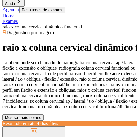
Ajuda
Agendar
Resultados de exames
Home
Exames
raio x coluna cervical dinâmico funcional
Diagnóstico por imagem
raio x coluna cervical dinâmico
Também pode ser chamado de:
radiografia coluna cervical ap / lateral
flexão e extensão e oblíquas, radiografia coluna cervical funcional ou d
raio x coluna cervical frente perfil transoral perfil em flexão e extens
lateral / t.o / oblíqua / flexão / extensão, raio-x coluna cervical dinâm
raio-x coluna cervical funcional/dinâmica 7 incidências, raios x coluna c
perfil em flexão e extensão e oblíquas, raios x coluna cervical funciona
raiox coluna cervical dinâmico funcional, raiox coluna cervical frente 
7 incidências, rx coluna cervical ap / lateral / t.o / oblíqua / flexão /
cervical funcional ou dinâmica, rx coluna cervical funcional/dinâmica
Mostrar mais nomes
Resultado em até
4 dias úteis