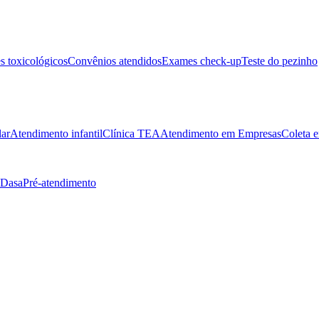
 toxicológicos
Convênios atendidos
Exames check-up
Teste do pezinho
lar
Atendimento infantil
Clínica TEA
Atendimento em Empresas
Coleta e
 Dasa
Pré-atendimento