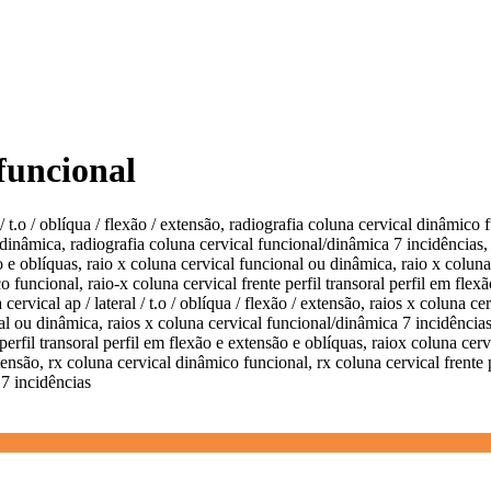
 funcional
 / t.o / oblíqua / flexão / extensão, radiografia coluna cervical dinâmico 
inâmica, radiografia coluna cervical funcional/dinâmica 7 incidências, rai
ão e oblíquas, raio x coluna cervical funcional ou dinâmica, raio x colun
ico funcional, raio-x coluna cervical frente perfil transoral perfil em fl
ervical ap / lateral / t.o / oblíqua / flexão / extensão, raios x coluna ce
l ou dinâmica, raios x coluna cervical funcional/dinâmica 7 incidências, r
perfil transoral perfil em flexão e extensão e oblíquas, raiox coluna ce
 extensão, rx coluna cervical dinâmico funcional, rx coluna cervical frente
 7 incidências