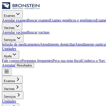
Exames
Agendar exames
Buscar exames
Exames genéticos e genômicos
Exames
Vacinas
Agendar vacinas
Buscar vacinas
Serviços
Infusão de medicamentos
Atendimento domiciliar
Atendimento particu
Unidades
Ajuda
Fale conosco
Perguntas frequentes
Peça sua nota fiscal
Conheça o Nav
Agendar
Resultados
Exames
Vacinas
Serviços
Unidades