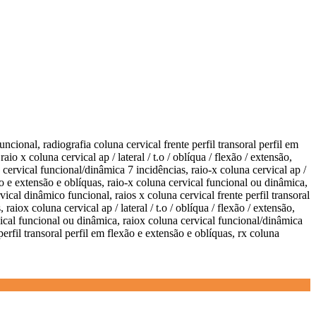
funcional, radiografia coluna cervical frente perfil transoral perfil em
o x coluna cervical ap / lateral / t.o / oblíqua / flexão / extensão,
a cervical funcional/dinâmica 7 incidências, raio-x coluna cervical ap /
exão e extensão e oblíquas, raio-x coluna cervical funcional ou dinâmica,
rvical dinâmico funcional, raios x coluna cervical frente perfil transoral
aiox coluna cervical ap / lateral / t.o / oblíqua / flexão / extensão,
rvical funcional ou dinâmica, raiox coluna cervical funcional/dinâmica
 perfil transoral perfil em flexão e extensão e oblíquas, rx coluna