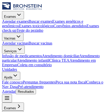
Exames
Agendar exames
Buscar exames
Exames genéticos e
genômicos
Exames toxicológicos
Convênios atendidos
Exames
check-up
Teste do pezinho
Vacinas
Agendar vacinas
Buscar vacinas
Serviços
Infusão de medicamentos
Atendimento domiciliar
Atendimento
particular
Atendimento infantil
Clínica TEA
Atendimento em
Empresas
Coleta em consultório
Unidades
Ajuda
Fale conosco
Perguntas frequentes
Peça sua nota fiscal
Conheça o
Nav Dasa
Pré-atendimento
Agendar
Resultados
Exames