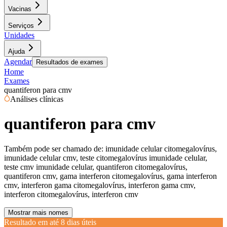
Vacinas
Serviços
Unidades
Ajuda
Agendar
Resultados de exames
Home
Exames
quantiferon para cmv
Análises clínicas
quantiferon para cmv
Também pode ser chamado de:
imunidade celular citomegalovírus,
imunidade celular cmv, teste citomegalovírus imunidade celular,
teste cmv imunidade celular, quantiferon citomegalovírus,
quantiferon cmv, gama interferon citomegalovírus, gama interferon
cmv, interferon gama citomegalovírus, interferon gama cmv,
interferon citomegalovírus, interferon cmv
Mostrar mais nomes
Resultado em até
8 dias úteis