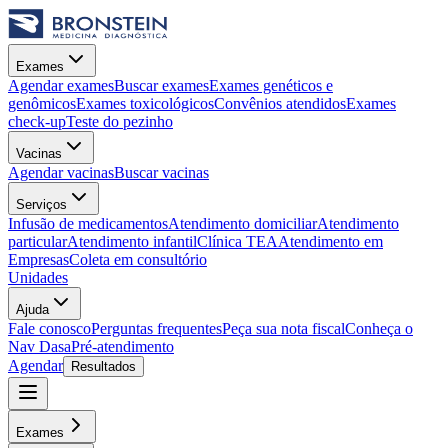
Exames
Agendar exames
Buscar exames
Exames genéticos e
genômicos
Exames toxicológicos
Convênios atendidos
Exames
check-up
Teste do pezinho
Vacinas
Agendar vacinas
Buscar vacinas
Serviços
Infusão de medicamentos
Atendimento domiciliar
Atendimento
particular
Atendimento infantil
Clínica TEA
Atendimento em
Empresas
Coleta em consultório
Unidades
Ajuda
Fale conosco
Perguntas frequentes
Peça sua nota fiscal
Conheça o
Nav Dasa
Pré-atendimento
Agendar
Resultados
Exames