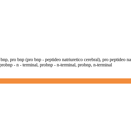
bnp, pro bnp (pro bnp - peptideo natriuretico cerebral), pro peptideo nat
 probnp - n - terminal, probnp - n-terminal, probnp, n-terminal