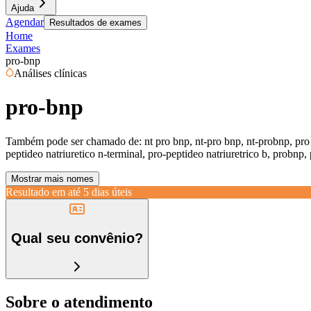
Ajuda
Agendar
Resultados de exames
Home
Exames
pro-bnp
Análises clínicas
pro-bnp
Também pode ser chamado de:
nt pro bnp, nt-pro bnp, nt-probnp, pro 
peptideo natriuretico n-terminal, pro-peptideo natriuretrico b, probnp,
Mostrar mais nomes
Resultado em até
5 dias úteis
Qual seu convênio?
Sobre o atendimento