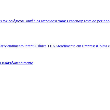
 toxicológicos
Convênios atendidos
Exames check-up
Teste do pezinho
lar
Atendimento infantil
Clínica TEA
Atendimento em Empresas
Coleta e
 Dasa
Pré-atendimento