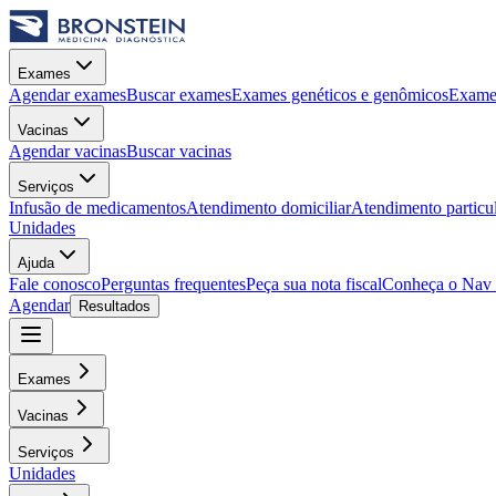
Exames
Agendar exames
Buscar exames
Exames genéticos e genômicos
Exames
Vacinas
Agendar vacinas
Buscar vacinas
Serviços
Infusão de medicamentos
Atendimento domiciliar
Atendimento particu
Unidades
Ajuda
Fale conosco
Perguntas frequentes
Peça sua nota fiscal
Conheça o Nav
Agendar
Resultados
Exames
Vacinas
Serviços
Unidades