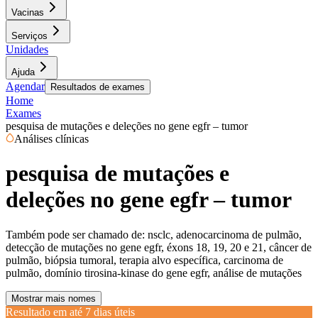
Vacinas
Serviços
Unidades
Ajuda
Agendar
Resultados de exames
Home
Exames
pesquisa de mutações e deleções no gene egfr – tumor
Análises clínicas
pesquisa de mutações e
deleções no gene egfr – tumor
Também pode ser chamado de:
nsclc, adenocarcinoma de pulmão,
detecção de mutações no gene egfr, éxons 18, 19, 20 e 21, câncer de
pulmão, biópsia tumoral, terapia alvo específica, carcinoma de
pulmão, domínio tirosina-kinase do gene egfr, análise de mutações
Mostrar mais nomes
Resultado em até
7 dias úteis