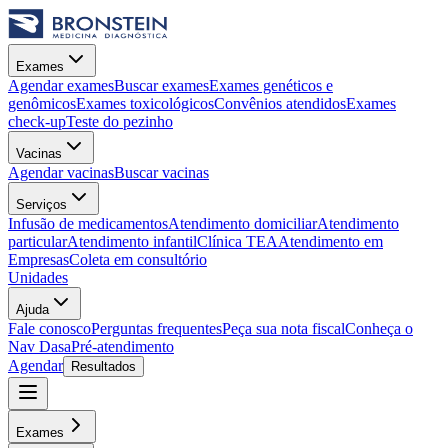
Exames
Agendar exames
Buscar exames
Exames genéticos e
genômicos
Exames toxicológicos
Convênios atendidos
Exames
check-up
Teste do pezinho
Vacinas
Agendar vacinas
Buscar vacinas
Serviços
Infusão de medicamentos
Atendimento domiciliar
Atendimento
particular
Atendimento infantil
Clínica TEA
Atendimento em
Empresas
Coleta em consultório
Unidades
Ajuda
Fale conosco
Perguntas frequentes
Peça sua nota fiscal
Conheça o
Nav Dasa
Pré-atendimento
Agendar
Resultados
Exames