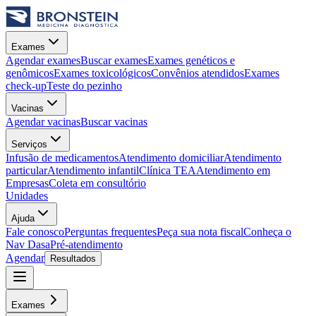
Exames
Agendar exames
Buscar exames
Exames genéticos e
genômicos
Exames toxicológicos
Convênios atendidos
Exames
check-up
Teste do pezinho
Vacinas
Agendar vacinas
Buscar vacinas
Serviços
Infusão de medicamentos
Atendimento domiciliar
Atendimento
particular
Atendimento infantil
Clínica TEA
Atendimento em
Empresas
Coleta em consultório
Unidades
Ajuda
Fale conosco
Perguntas frequentes
Peça sua nota fiscal
Conheça o
Nav Dasa
Pré-atendimento
Agendar
Resultados
Exames