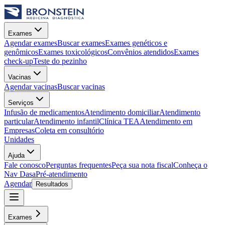
Exames
Agendar exames
Buscar exames
Exames genéticos e
genômicos
Exames toxicológicos
Convênios atendidos
Exames
check-up
Teste do pezinho
Vacinas
Agendar vacinas
Buscar vacinas
Serviços
Infusão de medicamentos
Atendimento domiciliar
Atendimento
particular
Atendimento infantil
Clínica TEA
Atendimento em
Empresas
Coleta em consultório
Unidades
Ajuda
Fale conosco
Perguntas frequentes
Peça sua nota fiscal
Conheça o
Nav Dasa
Pré-atendimento
Agendar
Resultados
Exames