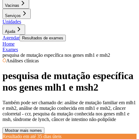
Vacinas
Serviços
Unidades
Ajuda
Agendar
Resultados de exames
Home
Exames
pesquisa de mutação específica nos genes mlh1 e msh2
Análises clínicas
pesquisa de mutação específica
nos genes mlh1 e msh2
Também pode ser chamado de:
análise de mutação familiar em mlh1
e msh2, análise de mutação conhecida em mlh1 e msh2, câncer
colorretal - ccr, pesquisa da mutação conhecida nos genes mlh1 e
msh, síndrome de lynch, câncer de intestino não-polipóide
Mostrar mais nomes
Resultado em até
35 dias úteis