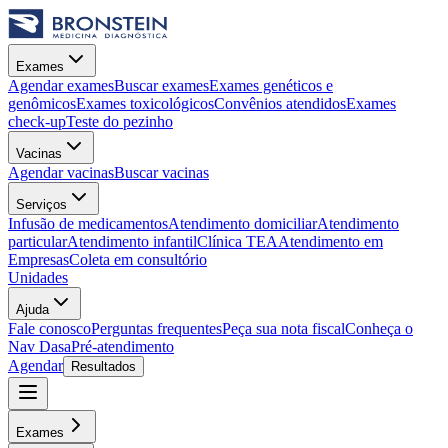
Exames
Agendar exames
Buscar exames
Exames genéticos e
genômicos
Exames toxicológicos
Convênios atendidos
Exames
check-up
Teste do pezinho
Vacinas
Agendar vacinas
Buscar vacinas
Serviços
Infusão de medicamentos
Atendimento domiciliar
Atendimento
particular
Atendimento infantil
Clínica TEA
Atendimento em
Empresas
Coleta em consultório
Unidades
Ajuda
Fale conosco
Perguntas frequentes
Peça sua nota fiscal
Conheça o
Nav Dasa
Pré-atendimento
Agendar
Resultados
Exames