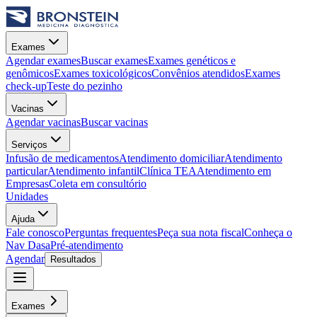
Exames
Agendar exames
Buscar exames
Exames genéticos e
genômicos
Exames toxicológicos
Convênios atendidos
Exames
check-up
Teste do pezinho
Vacinas
Agendar vacinas
Buscar vacinas
Serviços
Infusão de medicamentos
Atendimento domiciliar
Atendimento
particular
Atendimento infantil
Clínica TEA
Atendimento em
Empresas
Coleta em consultório
Unidades
Ajuda
Fale conosco
Perguntas frequentes
Peça sua nota fiscal
Conheça o
Nav Dasa
Pré-atendimento
Agendar
Resultados
Exames