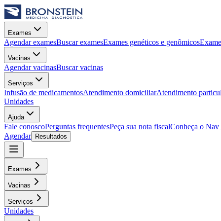
Exames
Agendar exames
Buscar exames
Exames genéticos e genômicos
Exames
Vacinas
Agendar vacinas
Buscar vacinas
Serviços
Infusão de medicamentos
Atendimento domiciliar
Atendimento particu
Unidades
Ajuda
Fale conosco
Perguntas frequentes
Peça sua nota fiscal
Conheça o Nav
Agendar
Resultados
Exames
Vacinas
Serviços
Unidades