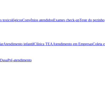
 toxicológicos
Convênios atendidos
Exames check-up
Teste do pezinho
lar
Atendimento infantil
Clínica TEA
Atendimento em Empresas
Coleta e
 Dasa
Pré-atendimento