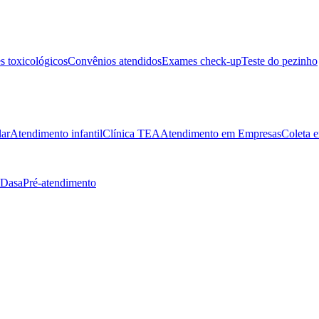
 toxicológicos
Convênios atendidos
Exames check-up
Teste do pezinho
lar
Atendimento infantil
Clínica TEA
Atendimento em Empresas
Coleta e
 Dasa
Pré-atendimento