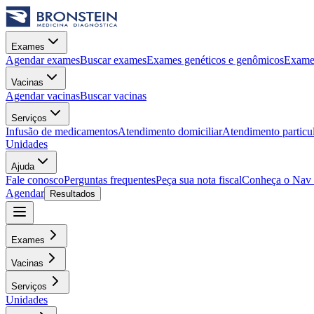
Exames
Agendar exames
Buscar exames
Exames genéticos e genômicos
Exames
Vacinas
Agendar vacinas
Buscar vacinas
Serviços
Infusão de medicamentos
Atendimento domiciliar
Atendimento particu
Unidades
Ajuda
Fale conosco
Perguntas frequentes
Peça sua nota fiscal
Conheça o Nav
Agendar
Resultados
Exames
Vacinas
Serviços
Unidades