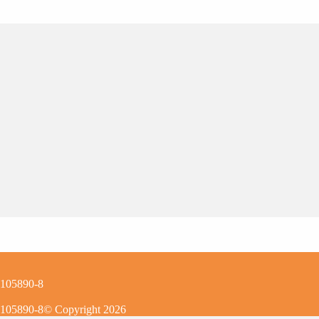
0105890-8
0105890-8
© Copyright
2026