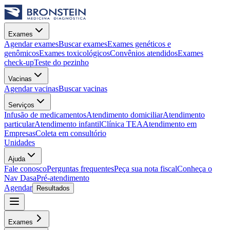
Exames
Agendar exames
Buscar exames
Exames genéticos e
genômicos
Exames toxicológicos
Convênios atendidos
Exames
check-up
Teste do pezinho
Vacinas
Agendar vacinas
Buscar vacinas
Serviços
Infusão de medicamentos
Atendimento domiciliar
Atendimento
particular
Atendimento infantil
Clínica TEA
Atendimento em
Empresas
Coleta em consultório
Unidades
Ajuda
Fale conosco
Perguntas frequentes
Peça sua nota fiscal
Conheça o
Nav Dasa
Pré-atendimento
Agendar
Resultados
Exames