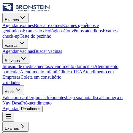
Exames
Agendar exames
Buscar exames
Exames genéticos e
genômicos
Exames toxicológicos
Convênios atendidos
Exames
check-up
Teste do pezinho
Vacinas
Agendar vacinas
Buscar vacinas
Serviços
Infusão de medicamentos
Atendimento domiciliar
Atendimento
particular
Atendimento infantil
Clínica TEA
Atendimento em
Empresas
Coleta em consultório
Unidades
Ajuda
Fale conosco
Perguntas frequentes
Peça sua nota fiscal
Conheça o
Nav Dasa
Pré-atendimento
Agendar
Resultados
Exames