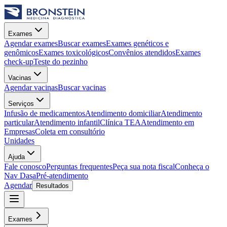
Exames
Agendar exames
Buscar exames
Exames genéticos e
genômicos
Exames toxicológicos
Convênios atendidos
Exames
check-up
Teste do pezinho
Vacinas
Agendar vacinas
Buscar vacinas
Serviços
Infusão de medicamentos
Atendimento domiciliar
Atendimento
particular
Atendimento infantil
Clínica TEA
Atendimento em
Empresas
Coleta em consultório
Unidades
Ajuda
Fale conosco
Perguntas frequentes
Peça sua nota fiscal
Conheça o
Nav Dasa
Pré-atendimento
Agendar
Resultados
Exames