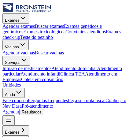
Exames
Agendar exames
Buscar exames
Exames genéticos e
genômicos
Exames toxicológicos
Convênios atendidos
Exames
check-up
Teste do pezinho
Vacinas
Agendar vacinas
Buscar vacinas
Serviços
Infusão de medicamentos
Atendimento domiciliar
Atendimento
particular
Atendimento infantil
Clínica TEA
Atendimento em
Empresas
Coleta em consultório
Unidades
Ajuda
Fale conosco
Perguntas frequentes
Peça sua nota fiscal
Conheça o
Nav Dasa
Pré-atendimento
Agendar
Resultados
Exames