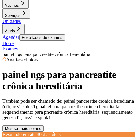
Vacinas
Serviços
Unidades
Ajuda
Agendar
Resultados de exames
Home
Exames
painel ngs para pancreatite crônica hereditária
Análises clínicas
painel ngs para pancreatite
crônica hereditária
Também pode ser chamado de:
painel pancreatite cronica hereditaria
(cftr,prss1,spink1), painel para pancreatite crônica hereditária,
sequenciamento para pncreatite crônica hereditária, sequenciamento
genes cftr, prss1 e spink1
Mostrar mais nomes
Resultado em até
30 dias úteis