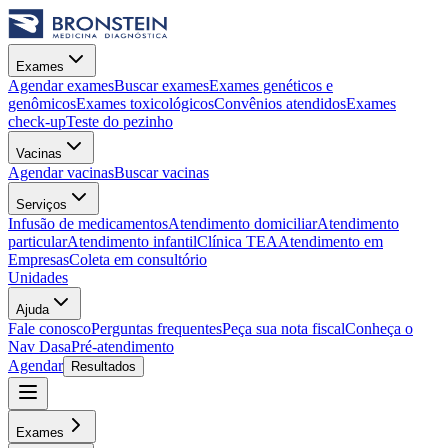
Exames
Agendar exames
Buscar exames
Exames genéticos e
genômicos
Exames toxicológicos
Convênios atendidos
Exames
check-up
Teste do pezinho
Vacinas
Agendar vacinas
Buscar vacinas
Serviços
Infusão de medicamentos
Atendimento domiciliar
Atendimento
particular
Atendimento infantil
Clínica TEA
Atendimento em
Empresas
Coleta em consultório
Unidades
Ajuda
Fale conosco
Perguntas frequentes
Peça sua nota fiscal
Conheça o
Nav Dasa
Pré-atendimento
Agendar
Resultados
Exames