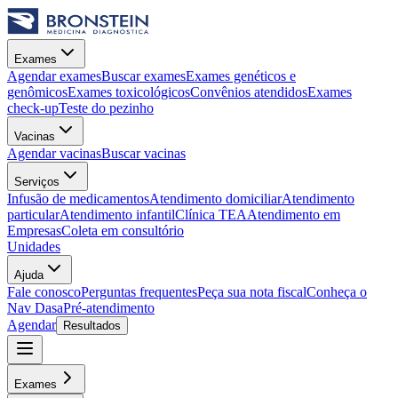
Exames
Agendar exames
Buscar exames
Exames genéticos e
genômicos
Exames toxicológicos
Convênios atendidos
Exames
check-up
Teste do pezinho
Vacinas
Agendar vacinas
Buscar vacinas
Serviços
Infusão de medicamentos
Atendimento domiciliar
Atendimento
particular
Atendimento infantil
Clínica TEA
Atendimento em
Empresas
Coleta em consultório
Unidades
Ajuda
Fale conosco
Perguntas frequentes
Peça sua nota fiscal
Conheça o
Nav Dasa
Pré-atendimento
Agendar
Resultados
Exames