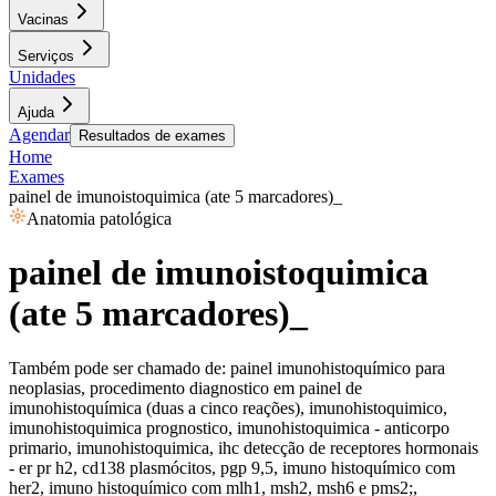
Vacinas
Serviços
Unidades
Ajuda
Agendar
Resultados de exames
Home
Exames
painel de imunoistoquimica (ate 5 marcadores)_
Anatomia patológica
painel de imunoistoquimica
(ate 5 marcadores)_
Também pode ser chamado de:
painel imunohistoquímico para
neoplasias, procedimento diagnostico em painel de
imunohistoquímica (duas a cinco reações), imunohistoquimico,
imunohistoquimica prognostico, imunohistoquimica - anticorpo
primario, imunohistoquimica, ihc detecção de receptores hormonais
- er pr h2, cd138 plasmócitos, pgp 9,5, imuno histoquímico com
her2, imuno histoquímico com mlh1, msh2, msh6 e pms2;,