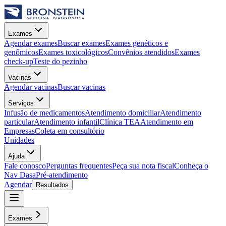
Exames
Agendar exames
Buscar exames
Exames genéticos e
genômicos
Exames toxicológicos
Convênios atendidos
Exames
check-up
Teste do pezinho
Vacinas
Agendar vacinas
Buscar vacinas
Serviços
Infusão de medicamentos
Atendimento domiciliar
Atendimento
particular
Atendimento infantil
Clínica TEA
Atendimento em
Empresas
Coleta em consultório
Unidades
Ajuda
Fale conosco
Perguntas frequentes
Peça sua nota fiscal
Conheça o
Nav Dasa
Pré-atendimento
Agendar
Resultados
Exames