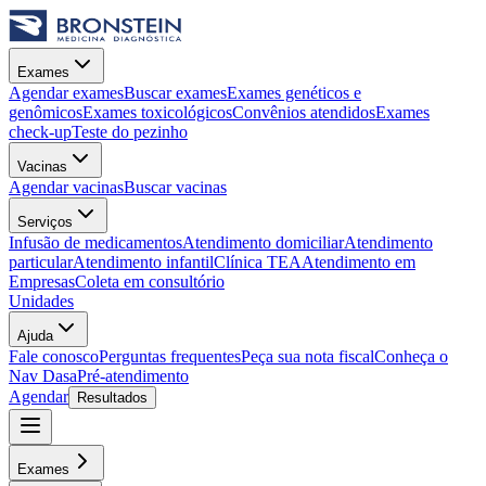
Exames
Agendar exames
Buscar exames
Exames genéticos e
genômicos
Exames toxicológicos
Convênios atendidos
Exames
check-up
Teste do pezinho
Vacinas
Agendar vacinas
Buscar vacinas
Serviços
Infusão de medicamentos
Atendimento domiciliar
Atendimento
particular
Atendimento infantil
Clínica TEA
Atendimento em
Empresas
Coleta em consultório
Unidades
Ajuda
Fale conosco
Perguntas frequentes
Peça sua nota fiscal
Conheça o
Nav Dasa
Pré-atendimento
Agendar
Resultados
Exames