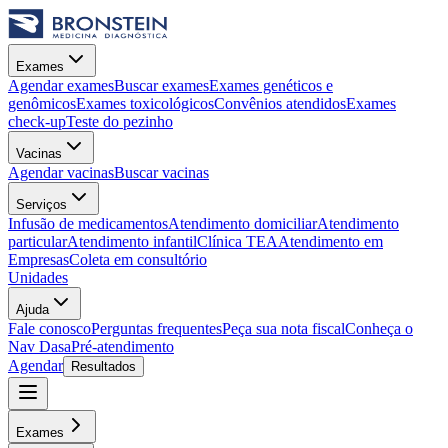
Exames
Agendar exames
Buscar exames
Exames genéticos e
genômicos
Exames toxicológicos
Convênios atendidos
Exames
check-up
Teste do pezinho
Vacinas
Agendar vacinas
Buscar vacinas
Serviços
Infusão de medicamentos
Atendimento domiciliar
Atendimento
particular
Atendimento infantil
Clínica TEA
Atendimento em
Empresas
Coleta em consultório
Unidades
Ajuda
Fale conosco
Perguntas frequentes
Peça sua nota fiscal
Conheça o
Nav Dasa
Pré-atendimento
Agendar
Resultados
Exames