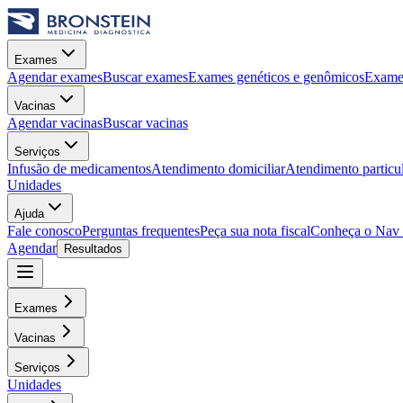
Exames
Agendar exames
Buscar exames
Exames genéticos e genômicos
Exames
Vacinas
Agendar vacinas
Buscar vacinas
Serviços
Infusão de medicamentos
Atendimento domiciliar
Atendimento particu
Unidades
Ajuda
Fale conosco
Perguntas frequentes
Peça sua nota fiscal
Conheça o Nav
Agendar
Resultados
Exames
Vacinas
Serviços
Unidades