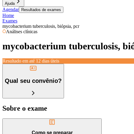
Ajuda
Agendar
Resultados de exames
Home
Exames
mycobacterium tuberculosis, biópsia, pcr
Análises clínicas
mycobacterium tuberculosis, bió
Resultado em até
12 dias úteis
Qual seu convênio?
Sobre o exame
Como se preparar