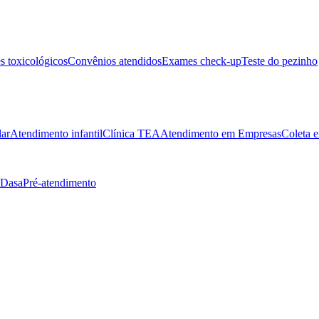
 toxicológicos
Convênios atendidos
Exames check-up
Teste do pezinho
lar
Atendimento infantil
Clínica TEA
Atendimento em Empresas
Coleta e
 Dasa
Pré-atendimento