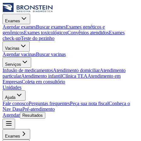
Exames
Agendar exames
Buscar exames
Exames genéticos e
genômicos
Exames toxicológicos
Convênios atendidos
Exames
check-up
Teste do pezinho
Vacinas
Agendar vacinas
Buscar vacinas
Serviços
Infusão de medicamentos
Atendimento domiciliar
Atendimento
particular
Atendimento infantil
Clínica TEA
Atendimento em
Empresas
Coleta em consultório
Unidades
Ajuda
Fale conosco
Perguntas frequentes
Peça sua nota fiscal
Conheça o
Nav Dasa
Pré-atendimento
Agendar
Resultados
Exames