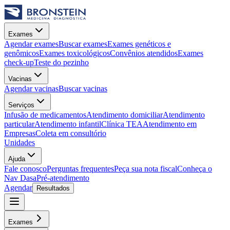
Exames
Agendar exames
Buscar exames
Exames genéticos e
genômicos
Exames toxicológicos
Convênios atendidos
Exames
check-up
Teste do pezinho
Vacinas
Agendar vacinas
Buscar vacinas
Serviços
Infusão de medicamentos
Atendimento domiciliar
Atendimento
particular
Atendimento infantil
Clínica TEA
Atendimento em
Empresas
Coleta em consultório
Unidades
Ajuda
Fale conosco
Perguntas frequentes
Peça sua nota fiscal
Conheça o
Nav Dasa
Pré-atendimento
Agendar
Resultados
Exames