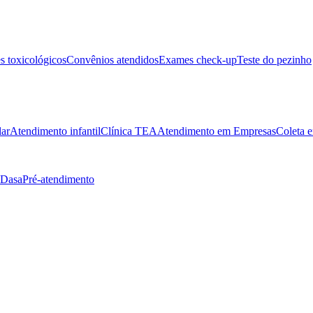
 toxicológicos
Convênios atendidos
Exames check-up
Teste do pezinho
lar
Atendimento infantil
Clínica TEA
Atendimento em Empresas
Coleta e
 Dasa
Pré-atendimento