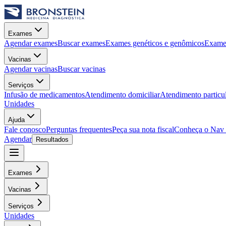
Exames
Agendar exames
Buscar exames
Exames genéticos e genômicos
Exames
Vacinas
Agendar vacinas
Buscar vacinas
Serviços
Infusão de medicamentos
Atendimento domiciliar
Atendimento particu
Unidades
Ajuda
Fale conosco
Perguntas frequentes
Peça sua nota fiscal
Conheça o Nav
Agendar
Resultados
Exames
Vacinas
Serviços
Unidades