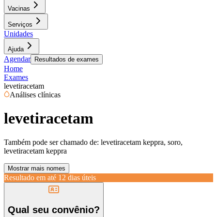
Vacinas
Serviços
Unidades
Ajuda
Agendar
Resultados de exames
Home
Exames
levetiracetam
Análises clínicas
levetiracetam
Também pode ser chamado de:
levetiracetam keppra, soro,
levetiracetam keppra
Mostrar mais nomes
Resultado em até
12 dias úteis
Qual seu convênio?