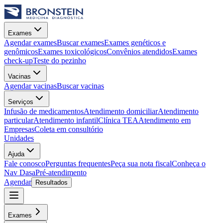
Exames
Agendar exames
Buscar exames
Exames genéticos e
genômicos
Exames toxicológicos
Convênios atendidos
Exames
check-up
Teste do pezinho
Vacinas
Agendar vacinas
Buscar vacinas
Serviços
Infusão de medicamentos
Atendimento domiciliar
Atendimento
particular
Atendimento infantil
Clínica TEA
Atendimento em
Empresas
Coleta em consultório
Unidades
Ajuda
Fale conosco
Perguntas frequentes
Peça sua nota fiscal
Conheça o
Nav Dasa
Pré-atendimento
Agendar
Resultados
Exames