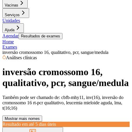
Vacinas
Serviços
Unidades
Ajuda
Agendar
Resultados de exames
Home
Exames
inversão cromossomo 16, qualitativo, pcr, sangue/medula
Análises clínicas
inversão cromossomo 16,
qualitativo, pcr, sangue/medula
Também pode ser chamado de:
cbfb-mhy11, inv(16), inversão do
cromossomo 16 rt-pcr qualitativo, leucemia mieloide aguda, lma,
t(16;16)
Mostrar mais nomes
Resultado em até
5 dias úteis