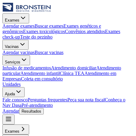
Exames
Agendar exames
Buscar exames
Exames genéticos e
genômicos
Exames toxicológicos
Convênios atendidos
Exames
check-up
Teste do pezinho
Vacinas
Agendar vacinas
Buscar vacinas
Serviços
Infusão de medicamentos
Atendimento domiciliar
Atendimento
particular
Atendimento infantil
Clínica TEA
Atendimento em
Empresas
Coleta em consultório
Unidades
Ajuda
Fale conosco
Perguntas frequentes
Peça sua nota fiscal
Conheça o
Nav Dasa
Pré-atendimento
Agendar
Resultados
Exames