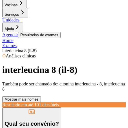
Vacinas
Serviços
Unidades
Ajuda
Agendar
Resultados de exames
Home
Exames
interleucina 8 (il-8)
Análises clínicas
interleucina 8 (il-8)
Também pode ser chamado de:
citonina interleucina - 8, interleucina
8
Mostrar mais nomes
Resultado em até
101 dias úteis
Qual seu convênio?