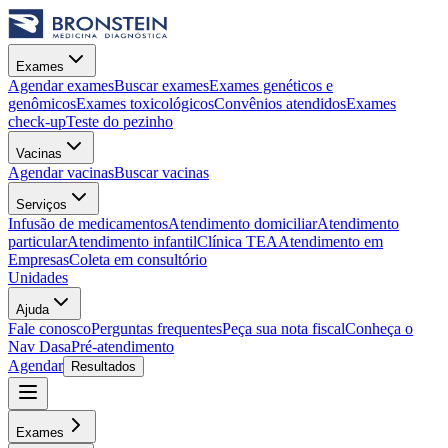
Exames
Agendar exames
Buscar exames
Exames genéticos e
genômicos
Exames toxicológicos
Convênios atendidos
Exames
check-up
Teste do pezinho
Vacinas
Agendar vacinas
Buscar vacinas
Serviços
Infusão de medicamentos
Atendimento domiciliar
Atendimento
particular
Atendimento infantil
Clínica TEA
Atendimento em
Empresas
Coleta em consultório
Unidades
Ajuda
Fale conosco
Perguntas frequentes
Peça sua nota fiscal
Conheça o
Nav Dasa
Pré-atendimento
Agendar
Resultados
Exames