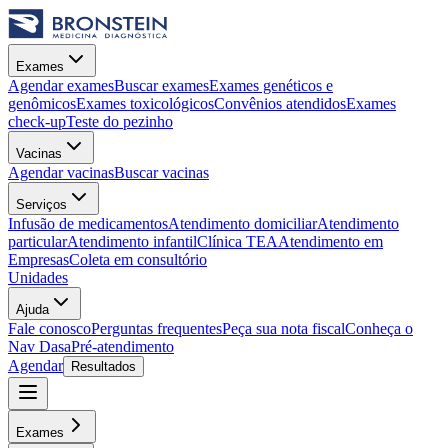
Exames
Agendar exames
Buscar exames
Exames genéticos e
genômicos
Exames toxicológicos
Convênios atendidos
Exames
check-up
Teste do pezinho
Vacinas
Agendar vacinas
Buscar vacinas
Serviços
Infusão de medicamentos
Atendimento domiciliar
Atendimento
particular
Atendimento infantil
Clínica TEA
Atendimento em
Empresas
Coleta em consultório
Unidades
Ajuda
Fale conosco
Perguntas frequentes
Peça sua nota fiscal
Conheça o
Nav Dasa
Pré-atendimento
Agendar
Resultados
Exames