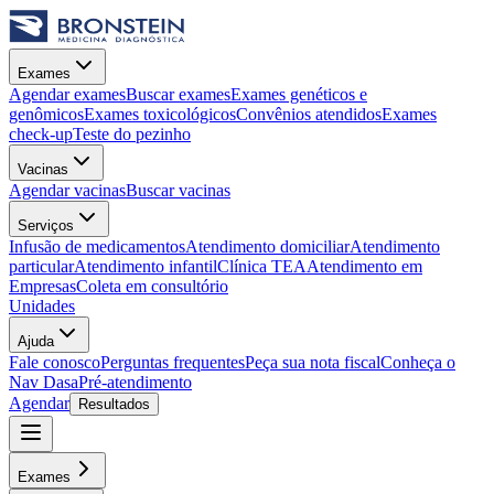
Exames
Agendar exames
Buscar exames
Exames genéticos e
genômicos
Exames toxicológicos
Convênios atendidos
Exames
check-up
Teste do pezinho
Vacinas
Agendar vacinas
Buscar vacinas
Serviços
Infusão de medicamentos
Atendimento domiciliar
Atendimento
particular
Atendimento infantil
Clínica TEA
Atendimento em
Empresas
Coleta em consultório
Unidades
Ajuda
Fale conosco
Perguntas frequentes
Peça sua nota fiscal
Conheça o
Nav Dasa
Pré-atendimento
Agendar
Resultados
Exames