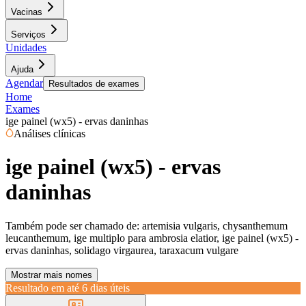
Vacinas
Serviços
Unidades
Ajuda
Agendar
Resultados de exames
Home
Exames
ige painel (wx5) - ervas daninhas
Análises clínicas
ige painel (wx5) - ervas
daninhas
Também pode ser chamado de:
artemisia vulgaris, chysanthemum
leucanthemum, ige multiplo para ambrosia elatior, ige painel (wx5) -
ervas daninhas, solidago virgaurea, taraxacum vulgare
Mostrar mais nomes
Resultado em até
6 dias úteis