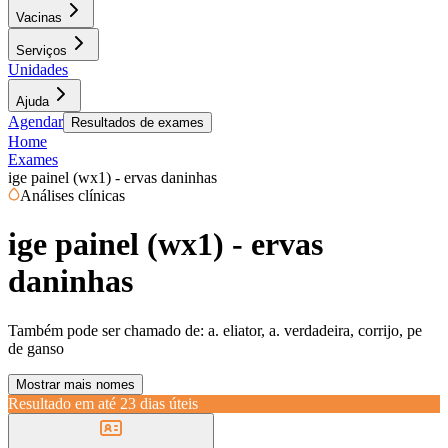
Vacinas
Serviços
Unidades
Ajuda
Agendar
Resultados de exames
Home
Exames
ige painel (wx1) - ervas daninhas
Análises clínicas
ige painel (wx1) - ervas
daninhas
Também pode ser chamado de:
a. eliator, a. verdadeira, corrijo, pe
de ganso
Mostrar mais nomes
Resultado em até
23 dias úteis