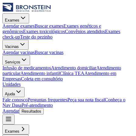
Exames
Agendar exames
Buscar exames
Exames genéticos e
genômicos
Exames toxicológicos
Convênios atendidos
Exames
check-up
Teste do pezinho
Vacinas
Agendar vacinas
Buscar vacinas
Serviços
Infusão de medicamentos
Atendimento domiciliar
Atendimento
particular
Atendimento infantil
Clínica TEA
Atendimento em
Empresas
Coleta em consultório
Unidades
Ajuda
Fale conosco
Perguntas frequentes
Peça sua nota fiscal
Conheça o
Nav Dasa
Pré-atendimento
Agendar
Resultados
Exames