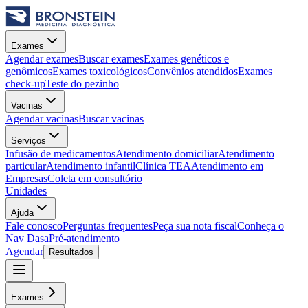
Exames
Agendar exames
Buscar exames
Exames genéticos e
genômicos
Exames toxicológicos
Convênios atendidos
Exames
check-up
Teste do pezinho
Vacinas
Agendar vacinas
Buscar vacinas
Serviços
Infusão de medicamentos
Atendimento domiciliar
Atendimento
particular
Atendimento infantil
Clínica TEA
Atendimento em
Empresas
Coleta em consultório
Unidades
Ajuda
Fale conosco
Perguntas frequentes
Peça sua nota fiscal
Conheça o
Nav Dasa
Pré-atendimento
Agendar
Resultados
Exames