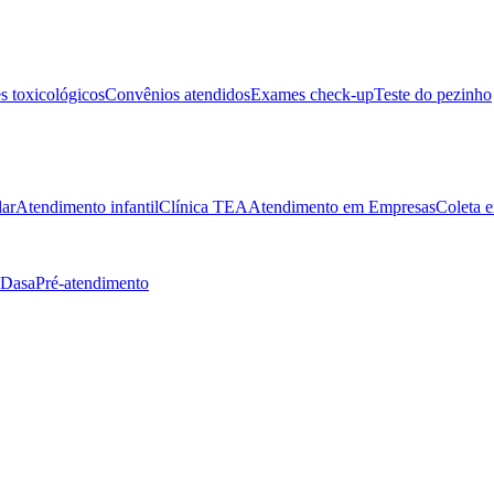
 toxicológicos
Convênios atendidos
Exames check-up
Teste do pezinho
lar
Atendimento infantil
Clínica TEA
Atendimento em Empresas
Coleta e
 Dasa
Pré-atendimento