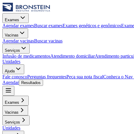
Exames
Agendar exames
Buscar exames
Exames genéticos e genômicos
Exames
Vacinas
Agendar vacinas
Buscar vacinas
Serviços
Infusão de medicamentos
Atendimento domiciliar
Atendimento particu
Unidades
Ajuda
Fale conosco
Perguntas frequentes
Peça sua nota fiscal
Conheça o Nav
Agendar
Resultados
Exames
Vacinas
Serviços
Unidades