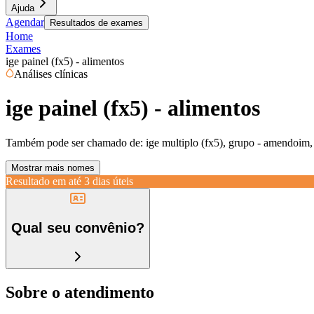
Ajuda
Agendar
Resultados de exames
Home
Exames
ige painel (fx5) - alimentos
Análises clínicas
ige painel (fx5) - alimentos
Também pode ser chamado de:
ige multiplo (fx5), grupo - amendoim, le
Mostrar mais nomes
Resultado em até
3 dias úteis
Qual seu convênio?
Sobre o atendimento