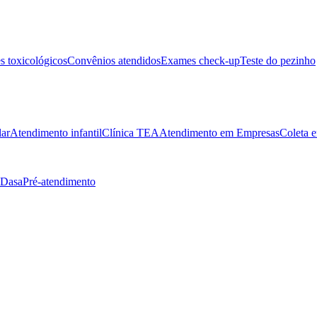
 toxicológicos
Convênios atendidos
Exames check-up
Teste do pezinho
lar
Atendimento infantil
Clínica TEA
Atendimento em Empresas
Coleta e
 Dasa
Pré-atendimento