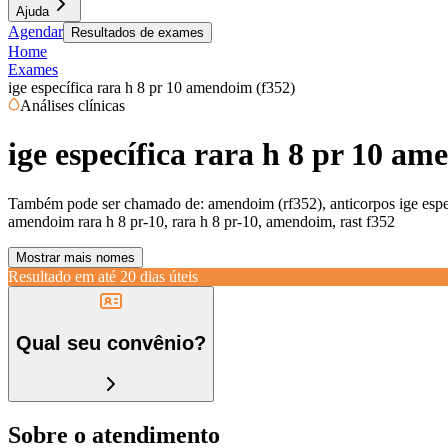
Ajuda
Agendar
Resultados de exames
Home
Exames
ige específica rara h 8 pr 10 amendoim (f352)
Análises clínicas
ige específica rara h 8 pr 10 am
Também pode ser chamado de:
amendoim (rf352), anticorpos ige espec
amendoim rara h 8 pr-10, rara h 8 pr-10, amendoim, rast f352
Mostrar mais nomes
Resultado em até
20 dias úteis
Qual seu convênio?
Sobre o atendimento