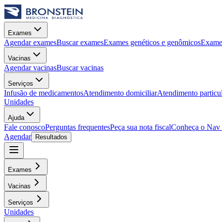
Exames
Agendar exames
Buscar exames
Exames genéticos e genômicos
Exames
Vacinas
Agendar vacinas
Buscar vacinas
Serviços
Infusão de medicamentos
Atendimento domiciliar
Atendimento particu
Unidades
Ajuda
Fale conosco
Perguntas frequentes
Peça sua nota fiscal
Conheça o Nav
Agendar
Resultados
Exames
Vacinas
Serviços
Unidades